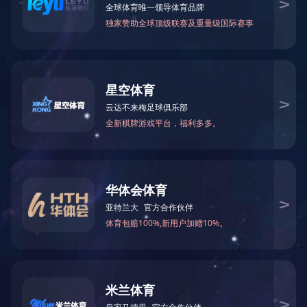
机在线登陆入口
|
星空足球
|
球速体育（QIUSU SPORT）官方网
站
|