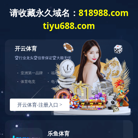
:(
无法加载模块:DJGFWZ
错误位置
FILE:
/usr/home/qxu1608010424/htdocs/ThinkPHP/Common/functio
LINE: 112
3.1.3
ThinkPHP
{ Fast & Simple OOP PHP Framework
} -- [ WE CAN DO IT JUST THINK ]
aitiyu爱体育平台（中国）集团
|
JIANGNAN.COM
|
乐竞官网平
台
|
中国体育竞猜网
|
FH手机平台
|
世界杯官方网页版
|
星空手