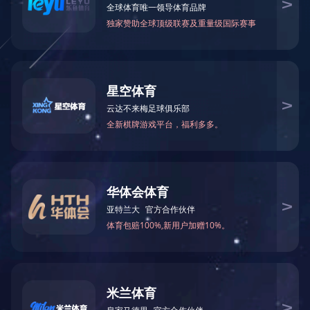
机在线登陆入口
|
星空足球
|
球速体育（QIUSU SPORT）官方网
站
|