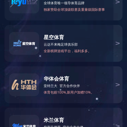
机在线登陆入口
|
星空足球
|
球速体育（QIUSU SPORT）官方网
站
|