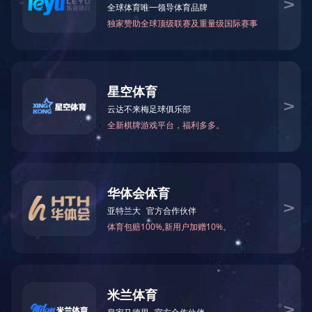
机在线登陆入口
|
星空足球
|
球速体育（QIUSU SPORT）官方网
站
|