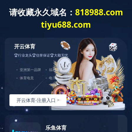
:(
无法加载模块:DJGFWZ
错误位置
FILE:
/usr/home/qxu1608010424/htdocs/ThinkPHP/Common/functio
LINE: 112
3.1.3
ThinkPHP
{ Fast & Simple OOP PHP Framework
} -- [ WE CAN DO IT JUST THINK ]
aitiyu爱体育平台（中国）集团
|
JIANGNAN.COM
|
乐竞官网平
台
|
中国体育竞猜网
|
FH手机平台
|
世界杯官方网页版
|
星空手