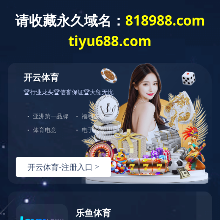
:(
无法加载模块:DJGFWZ
错误位置
FILE:
/usr/home/qxu1608010424/htdocs/ThinkPHP/Common/functio
LINE: 112
3.1.3
ThinkPHP
{ Fast & Simple OOP PHP Framework
} -- [ WE CAN DO IT JUST THINK ]
aitiyu爱体育平台（中国）集团
|
JIANGNAN.COM
|
乐竞官网平
台
|
中国体育竞猜网
|
FH手机平台
|
世界杯官方网页版
|
星空手