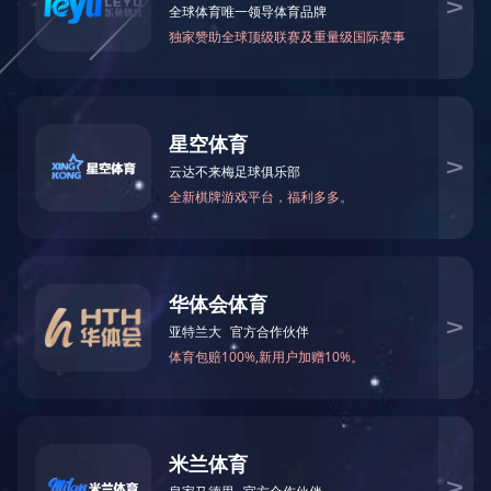
机在线登陆入口
|
星空足球
|
球速体育（QIUSU SPORT）官方网
站
|