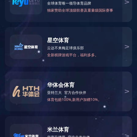
机在线登陆入口
|
星空足球
|
球速体育（QIUSU SPORT）官方网
站
|